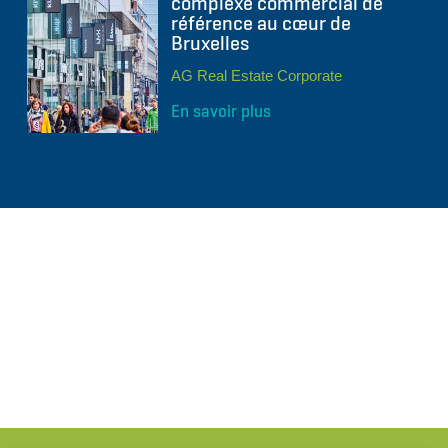
complexe commercial de
référence au cœur de
Bruxelles
AG Real Estate Corporate
En savoir plus