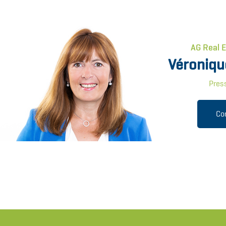
AG Real 
Véroniqu
Pres
Co