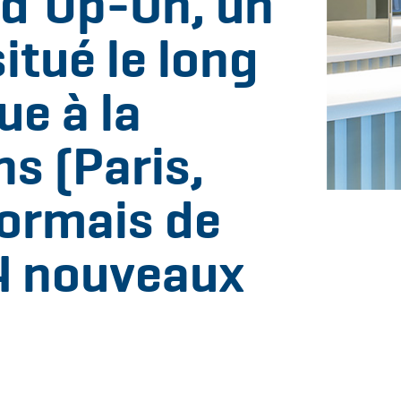
 d’Up-On, un
itué le long
ue à la
ns (Paris,
sormais de
4 nouveaux