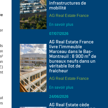
infrastructures de
mobilité
ée
AG Real Estate France
En savoir plus
er
07/07/2026
AG Real Estate France
livre l’immeuble
ds
Marceau dans le Bas-
ux
Montreuil : 8 900 m² de
m²
bureaux neufs dans un
un
véritable îlot de
E)
fraicheur
nt
AG Real Estate France
En savoir plus
24/06/2026
ut
es
AG Real Estate cède