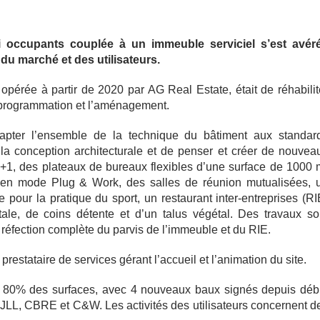
ti occupants couplée à un immeuble serviciel s’est avér
u marché et des utilisateurs.
, opérée à partir de 2020 par AG Real Estate, était de réhabilit
la programmation et l’aménagement.
adapter l’ensemble de la technique du bâtiment aux standar
s la conception architecturale et de penser et créer de nouvea
+1, des plateaux de bureaux flexibles d’une surface de 1000 
é en mode Plug & Work, des salles de réunion mutualisées, 
pour la pratique du sport, un restaurant inter-entreprises (RI
ale, de coins détente et d’un talus végétal. Des travaux so
la réfection complète du parvis de l’immeuble et du RIE.
restataire de services gérant l’accueil et l’animation du site.
e 80% des surfaces, avec 4 nouveaux baux signés depuis déb
 JLL, CBRE et C&W. Les activités des utilisateurs concernent d