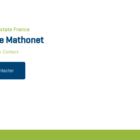
Estate France
e Mathonet
s Contact
ntacter