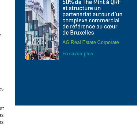
50% de The Mint à QRF
et structure un
partenariat autour d’un
complexe commercial
de référence au cœur
de Bruxelles
e
AG Real Estate Corporate
En savoir plus
es
et
ès
ns