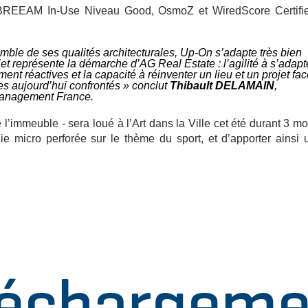
tion : BREEAM In-Use Niveau Good, OsmoZ et WiredScore Certifi
mble de ses qualités architecturales, Up-On s’adapte très bien
t représente la démarche d’AG Real Estate : l’agilité à s’adapt
nt réactives et la capacité à réinventer un lieu et un projet fa
es aujourd’hui confrontés
» conclut
Thibault DELAMAIN
,
Management France.
e l’immeuble - sera loué à l’Art dans la Ville cet été durant 3 mo
nie micro perforée sur le thème du sport, et d’apporter ainsi 
léchargeme