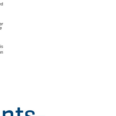
ed
er
ce
is
un
nts