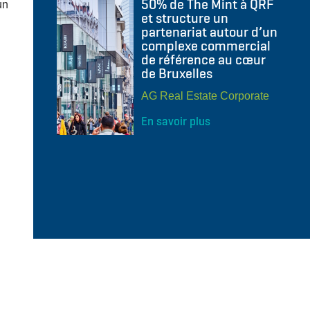
50% de The Mint à QRF
un
et structure un
partenariat autour d’un
complexe commercial
de référence au cœur
de Bruxelles
AG Real Estate Corporate
En savoir plus