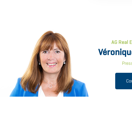
AG Real 
Véroniqu
Pres
Co