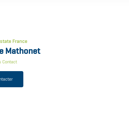
Estate France
e Mathonet
s Contact
ntacter