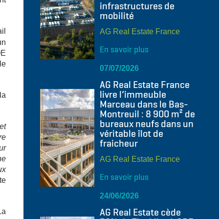
infrastructures de
mobilité
il
AG Real Estate France
un
En savoir plus
QE
le
07/07/2026
AG Real Estate France
livre l’immeuble
la
Marceau dans le Bas-
Montreuil : 8 900 m² de
bureaux neufs dans un
et
véritable îlot de
re
fraicheur
ur
he
AG Real Estate France
ux
En savoir plus
te
24/06/2026
AG Real Estate cède
La