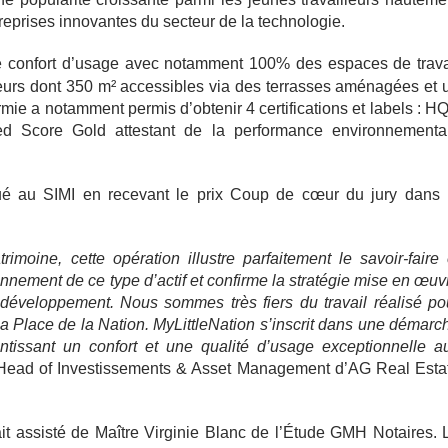
treprises innovantes du secteur de la technologie.
le confort d’usage avec notamment 100% des espaces de trava
ieurs dont 350 m² accessibles via des terrasses aménagées et 
mie a notamment permis d’obtenir 4 certifications et labels : H
d Score Gold attestant de la performance environnementa
ingué au SIMI en recevant le prix Coup de cœur du jury dans 
moine, cette opération illustre parfaitement le savoir-faire 
onnement de ce type d’actif et confirme la stratégie mise en œuv
développement. Nous sommes très fiers du travail réalisé po
la Place de la Nation. MyLittleNation s’inscrit dans une démarc
ntissant un confort et une qualité d’usage exceptionnelle a
 Head of Investissements & Asset Management d’AG Real Esta
it assisté de Maître Virginie Blanc de l’Étude GMH Notaires. 