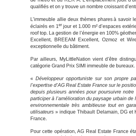
qualifiés et on y trouve un nombre croissant d’en
L’immeuble allie deux thèmes phares à savoir 
er
éclairés en 1
jour et 1.000 m² d’espaces extér
roof top. La gestion de l’énergie en 100% géother
Excellent, BREEAM Excellent, Ozmoz et Wire
exceptionnelle du bâtiment.
Par ailleurs, MyLittleNation vient d’être dist
catégorie Grand Prix SIMI immeuble de bureaux.
«
Développeur opportuniste sur son propre patri
l’expertise d’AG Real Estate France sur le positi
depuis plusieurs années pour poursuivre notre 
participer à l’amélioration du paysage urbain de 
environnementale très ambitieuse tout en gara
utilisateurs
» indique Thibault Delamain, DG et
France.
Pour cette opération, AG Real Estate France éta