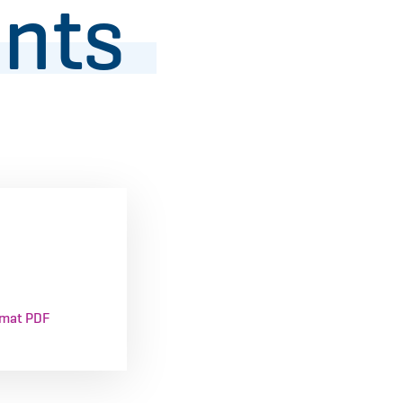
nts
mat PDF