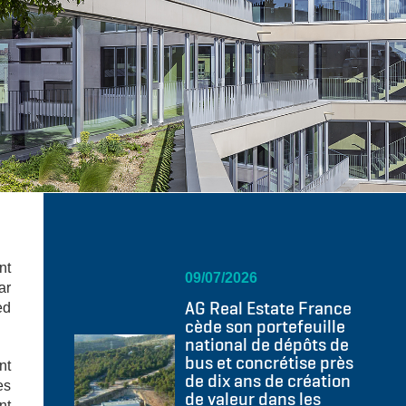
nt
09/07/2026
ar
AG Real Estate France
ed
cède son portefeuille
national de dépôts de
bus et concrétise près
nt
de dix ans de création
es
de valeur dans les
nt