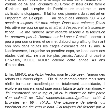
yorkais de 56 ans, originaire du Bronx et issu d’une famille
d’artistes, qui s’inspire de l’architecture moderne et des
civilisations utopiques. Il fut l’un des pionniers du street art en
l’important en Belgique au début des années ‘80.
« Le
dessin a toujours été mon refuge
.
Dans mon enfance, j’étais
très attiré par tout ce qui avait attrait à l’espace et à la science-
fiction… Je me rappelle avoir regardé fasciné à la télévision
les premiers pas de l’homme sur la Lune.»
Créatif, il construit
peu à peu son univers et se met d’abord au graffiti, griffonnant
son nom dans toutes les cages d’escaliers dès 12 ans. A
l’adolescence, il organise sa première expo, se lance dans des
études d’art et… ne s’arrête plus jamais. Aujourd’hui basé à
Bruxelles, KOOL KOOR célèbre cette année 40 ans
d’exposition.
Enfin, MINO1 aka Victor Vector, pour le côté geek, l’amour des
robots et l’univers digital… Fils d’une maman artiste mais sans
réelle formation académique et totalement autodidacte, il
explore un univers graphique aussi futuriste qu’énigmatique.
«
J’ai commencé par le tag et j’ai eu la chance de faire partie
d’un collectif de DJs/ rappeurs/breakers/graffeurs créé à
Bruxelles en ’89 : RAB… Une pépinière de talents qui
forcément me tire vers le haut. J’ai toujours été fasciné par la