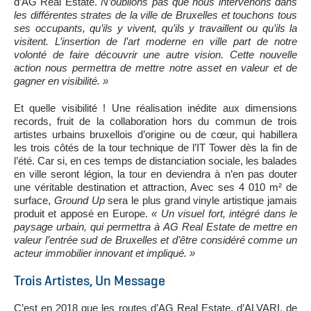
d’AG Real Estate.
N’oublions pas que nous intervenons dans
les différentes strates de la ville de Bruxelles et touchons tous
ses occupants, qu’ils y vivent, qu’ils y travaillent ou qu’ils la
visitent. L’insertion de l’art moderne en ville part de notre
volonté de faire découvrir une autre vision. Cette nouvelle
action nous permettra de mettre notre asset en valeur et de
gagner en visibilité. »
Et quelle visibilité ! Une réalisation inédite aux dimensions
records, fruit de la collaboration hors du commun de trois
artistes urbains bruxellois d’origine ou de cœur, qui habillera
les trois côtés de la tour technique de l’IT Tower dès la fin de
l’été. Car si, en ces temps de distanciation sociale, les balades
en ville seront légion, la tour en deviendra à n’en pas douter
une véritable destination et attraction, Avec ses 4 010 m² de
surface,
Ground Up
sera le plus grand vinyle artistique jamais
produit et apposé en Europe.
« Un visuel fort, intégré dans le
paysage urbain, qui permettra à AG Real Estate de mettre en
valeur l’entrée sud de Bruxelles et d’être considéré comme un
acteur immobilier innovant et impliqué. »
Trois Artistes, Un Message
C’est en 2018 que les routes d’AG Real Estate, d’ALVARI, de