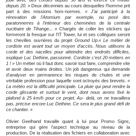
depuis
20. »
Deux décennies au cours desquelles l’homme prit
part à des missions hors-normes.
« J’ai participé à la
rénovation de l’Atomium par exemple, ou posé des
paratonnerres à l’intérieur des cheminées de la centrale
nucléaire de Tihange... »
Chargés de coller les stickers qui
formeront la fresque sur l’IT Tower, lui et ses collègues seront
les chevilles ouvrières du projet
Ground Up
.
« Le métier de
cordiste est avant tout un moyen d’accès. Nous utilisons la
corde et des nacelles pour atteindre des endroits difficiles,
explique Luc Dethine, passionné. Cordiste c’est 20 métiers en
1 ! »
Un métier où il faut donc savoir tout faire, comprendre vite
et avoir deux mains droites. Un job dangereux qui demande
d’analyser en permanence les risques de chutes et une
véritable profession pour laquelle sont octroyés des brevets.
«
La météo est la difficulté principale. La pluie qui peut rendre la
corde glissante et surtout le vent, dont nous avons fixé le
plafond à 25 km/h pour ce projet. Au- delà, on ne travaillera
pas, précise encore Luc Dethine. Ce sera le plus grand défi de
ce chantier. »
Olivier Geelhand travaille quant à lui pour Promo Signs,
entreprise qui gère l’aspect technique au niveau de la
production. De la réalisation des fichiers en collaboration avec