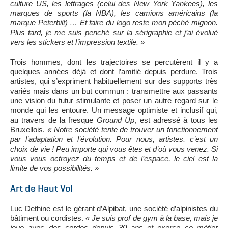
culture US, les lettrages (celui des New York Yankees), les
marques de sports (la NBA), les camions américains (la
marque Peterbilt) … Et faire du logo reste mon péché mignon.
Plus tard, je me suis penché sur la sérigraphie et j’ai évolué
vers les stickers et l’impression textile. »
Trois hommes, dont les trajectoires se percutèrent il y a
quelques années déjà et dont l’amitié depuis perdure. Trois
artistes, qui s’expriment habituellement sur des supports très
variés mais dans un but commun : transmettre aux passants
une vision du futur stimulante et poser un autre regard sur le
monde qui les entoure. Un message optimiste et inclusif qui,
au travers de la fresque
Ground Up
, est adressé à tous les
Bruxellois.
« Notre société tente de trouver un fonctionnement
par l’adaptation et l’évolution. Pour nous, artistes, c’est un
choix de vie ! Peu importe qui vous êtes et d’où vous venez. Si
vous vous octroyez du temps et de l’espace, le ciel est la
limite de vos possibilités. »
Art de Haut Vol
Luc Dethine est le gérant d’Alpibat, une société d’alpinistes du
bâtiment ou cordistes.
« Je suis prof de gym à la base, mais je
joue avec des cordes depuis 30 ans et exerce ce métier