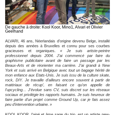
De gauche à droite: Kool Koor, Mino1, Alvari et Olivier
Geelhand
ALVARI, 46 ans, Néerlandais d’origine devenu Belge, installé
depuis des années à Bruxelles et connu pour ses courbes
gracieuses et organiques.
« Je suis artiste-peintre
professionnel depuis 2004. J’ai commencé par faire du
graphisme publicitaire avant de faire un passage par les
Beaux-Arts et de réorienter ma carrière. J’ai grandi à New
York et suis arrivé en Belgique avec tout un bagage hérité de
mon enfance aux Etats-Unis. Je suis issu de la culture skate,
rock, DIY. Je travaille d’ailleurs encore souvent à partir de
matériaux de récup’, en faisant ce qu’on appelle de
l’upcycling… J’évolue sans CV, suis discret sur les réseaux
sociaux et privilégie les rapports humains. Je suis heureux de
faire partie d’un projet comme Ground Up, car je fais assez
peu d’intervention urbaine. »
KOOL KOOR, l’ainé et âme sage du trio, est un artiste new-