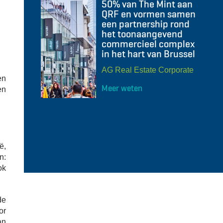
50% van The Mint aan
QRF en vormen samen
een partnership rond
het toonaangevend
commercieel complex
in het hart van Brussel
AG Real Estate Corporate
en
Meer weten
en
ë,
n:
ok
de
or
an