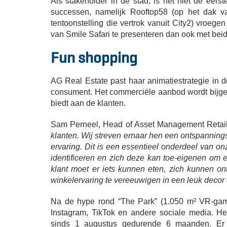
Als stakeholder in de stad, is het niet de eers
successen, namelijk Rooftop58 (op het dak v
tentoonstelling die vertrok vanuit City2) vroe
van Smile Safari te presenteren dan ook met bei
Fun shopping
AG Real Estate past haar animatiestrategie in 
consument. Het commerciële aanbod wordt bijges
biedt aan de klanten.
Sam Perneel, Head of Asset Management Retail, 
klanten.
Wij streven ernaar hen een ontspanning
ervaring. Dit is een essentieel onderdeel van onz
identificeren en zich deze kan toe-eigenen om 
klant moet er iets kunnen eten, zich kunnen on
winkelervaring te vereeuwigen in een leuk decor 
Na de hype rond “The Park” (1.050 m² VR-games
Instagram, TikTok en andere sociale media. He
sinds 1 augustus gedurende 6 maanden. Er w