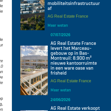
te
mobiliteitsinfrastructuur
de
af
ie
AG Real Estate France
Meer weten
07/07/2026
de
AG Real Estate France
ur
levert het Marceau-
gebouw op in Bas-
Montreuil: 8.900 m²
ze
nieuwe kantoorruimte
.0
in een ware oase van
an
frisheid
De
AG Real Estate France
je
Meer weten
op
24/06/2026
g,
AG Real Estate verkoopt
en