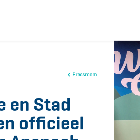
Pressroom
e en Stad
n officieel