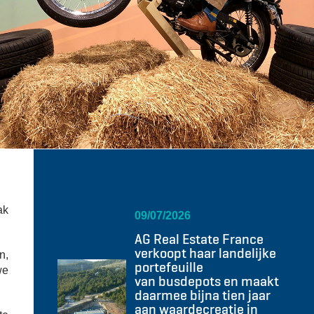
ak
09/07/2026
AG Real Estate France
verkoopt haar landelijke
n,
portefeuille
we
van busdepots en maakt
daarmee bijna tien jaar
aan waardecreatie in