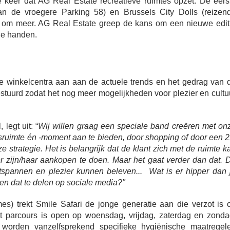
te keer dat AG Real Estate recreatieve ruimtes opzet. De eers
an de vroegere Parking 58) en Brussels City Dolls (reizen
gen om meer. AG Real Estate greep de kans om een nieuwe edit
de handen.
de winkelcentra aan aan de actuele trends en het gedrag van 
tuurd zodat het nog meer mogelijkheden voor plezier en cultu
legt uit: “
Wij willen graag een speciale band creëren met on
sruimte én -moment aan te bieden, door shopping of door een 2
e strategie. Het is belangrijk dat de klant zich met de ruimte k
er zijn/haar aankopen te doen. Maar het gaat verder dan dat. 
tspannen en plezier kunnen beleven... Wat is er hipper dan 
en dat te delen op sociale media?"
) trekt Smile Safari de jonge generatie aan die verzot is 
t parcours is open op woensdag, vrijdag, zaterdag en zonda
orden vanzelfsprekend specifieke hygiënische maatregel