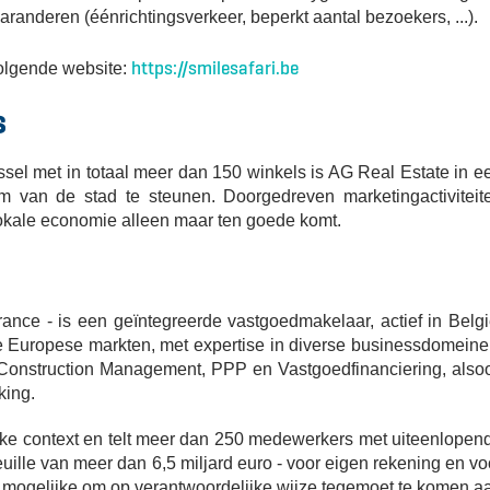
anderen (éénrichtingsverkeer, beperkt aantal bezoekers, ...).
https://smilesafari.be
volgende website:
s
ussel met in totaal meer dan 150 winkels is AG Real Estate in e
m van de stad te steunen. Doorgedreven marketingactiviteit
 lokale economie alleen maar ten goede komt.
ance - is een geïntegreerde vastgoedmakelaar, actief in Belgi
 Europese markten, met expertise in diverse businessdomeine
onstruction Management, PPP en Vastgoedfinanciering, also
king.
ijke context en telt meer dan 250 medewerkers met uiteenlopen
uille van meer dan 6,5 miljard euro - voor eigen rekening en vo
t mogelijke om op verantwoordelijke wijze tegemoet te komen a