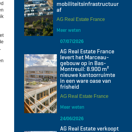
mobiliteitsinfrastructuur
wd
af
en
ik
AG Real Estate France
Meer weten
et
07/07/2026
de
.
AG Real Estate France
levert het Marceau-
en
gebouw op in Bas-
Montreuil: 8.900 m²
nieuwe kantoorruimte
in een ware oase van
frisheid
AG Real Estate France
Meer weten
24/06/2026
AG Real Estate verkoopt