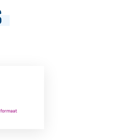
s
-formaat