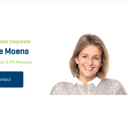
tate Corporate
e Moens
on & PR Manager
ontact