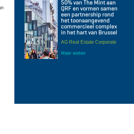
50% van The Mint aan
QRF en vormen samen
an
een partnership rond
het toonaangevend
commercieel complex
in het hart van Brussel
AG Real Estate Corporate
Meer weten