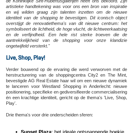
de Koninklijke Sint-Hubertusgalerijen heeft ons bekoord. Zijn
artistieke handtekening was voor ons een bron van inspiratie
en wij wilden graag zijn talenten inzetten om de nieuwe
identiteit van de shopping te bevestigen. Dit iconisch object
overstijgt de renovatiethema's van dit nieuwe centrum: het
symboliseert de lichtheid, de hoge vlucht, de lichtweerkaatsing
en de verfijndheid. Een hele rist sterke troeven die de
aantrekkelijkheid van de shopping voor onze klandizie
ongetwijfeld versterkt."
Live, Shop, Play!
Verder bouwend op de ervaring die werd verworven met de
herstructurering van de shoppingcentra City2 en The Mint,
bevestigde AG Real Estate haar wil om een nieuwe dynamiek
te lanceren voor Westland Shopping in Anderlecht: nieuwe
positionering, specifieke en gediversifieerde commercialisering
én een krachtige identiteit, gericht op de thema's ’Live, Shop,
Play'.
Drie thema's voor drie onderscheiden sferen:
Sunset Plaza
: het ideale ontspannende hoekje