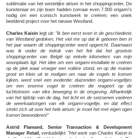
sublimatie van het westelijke atrium in het shoppingcenter. De
kunstenaar en zijn team hadden zomaar even 7.900 origami's
nodig om een iconisch kunstwerk te creëren: een uniek
beeldend project voor het nieuwe Westland.
Charles Kaisin
legt uit:
"Ik ben eerst even in de geschiedenis
van Westland gedoken. Het viel me op dat ik geboren ben in
het jaar waarin dit shoppingcenter werd opgericht. Daarnaast
was ik onder de indruk van het feit dat het grootste
shoppingcenter van België op enkele kilometers van mijn
woonplaats ligt. Het idee om een origami-installatie te creëren
op de plek waar vroeger een volière stond, en op die manier
groot en klein uit te nodigen om naar de vogels te komen
kijken, werd snel een evidentie: duizenden origami-vogeltjes
om een enorme vogel te creëren die reageert op de
luchtstroom van elke beweging in de omgeving. Afhankelijk
van het tijdstip van de dag, het licht en de seizoenen variëren
de weerkaatsingen van elk origami-vogeltje, en dat effect
strekt zich uit over het hele atrium: je moet het met eigen ogen
komen bewonderen!"
Astrid Flamand, Senior Transaction & Development
Manager Retail,
verduidelijkt:
"Het werk van Charles Kaisin in