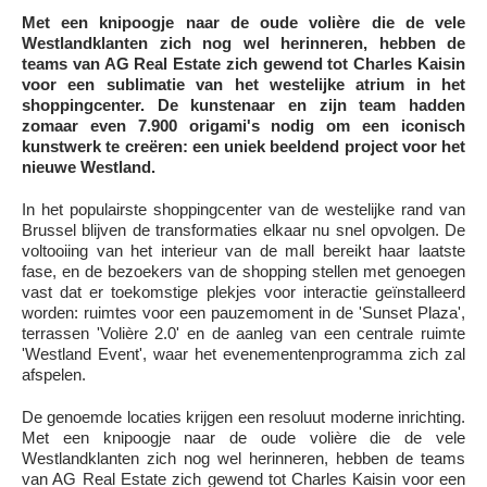
Met een knipoogje naar de oude volière die de vele
Westlandklanten zich nog wel herinneren, hebben de
teams van AG Real Estate zich gewend tot Charles Kaisin
voor een sublimatie van het westelijke atrium in het
shoppingcenter. De kunstenaar en zijn team hadden
zomaar even 7.900 origami's nodig om een iconisch
kunstwerk te creëren: een uniek beeldend project voor het
nieuwe Westland.
In het populairste shoppingcenter van de westelijke rand van
Brussel blijven de transformaties elkaar nu snel opvolgen. De
voltooiing van het interieur van de mall bereikt haar laatste
fase, en de bezoekers van de shopping stellen met genoegen
vast dat er toekomstige plekjes voor interactie geïnstalleerd
worden: ruimtes voor een pauzemoment in de 'Sunset Plaza',
terrassen 'Volière 2.0' en de aanleg van een centrale ruimte
'Westland Event', waar het evenementenprogramma zich zal
afspelen.
De genoemde locaties krijgen een resoluut moderne inrichting.
Met een knipoogje naar de oude volière die de vele
Westlandklanten zich nog wel herinneren, hebben de teams
van AG Real Estate zich gewend tot Charles Kaisin voor een