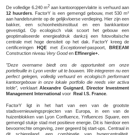
2
De volledige 6.240 m
aan kantooroppervlakte is verhuurd aan
12 huurders
. FactorY is een gemengd gebouw, met 530 m²
aan handelsruimte op de gelijkvloerse verdieping. Hier zijn een
bakker, een schoonheidsinstituut en een bankkantoor
gevestigd. Op ecologisch vlak scoort het gebouw een
geoptimaliseerde energieafdruk dankzij een fotovoltaïsche
centrale met hoge densiteit op het dak. FactorY kreeg de
certificeringen
HQE
met
Exceptionnel-
paspoort,
BREEAM
Construction niveau
Very Good
en
Effinergie+.
”Deze overname biedt ons de opportuniteit om onze
portefeuille in Lyon verder uit te bouwen. We integreren nu een
perfect gelegen, volledig verhuurd en ecologisch performant
kantoorgebouw in onze lokale portfolio die reeds vier activa
telde”,
verklaart
Alexandre Guignard
,
Director Investment
Management International
voor
Real I.S. France
.
FactorY ligt in het hart van een van de grootste
stadsvernieuwingsprojecten van Europa, in een van de
huizenblokken van Lyon Confluence,
Ynfluences Square
, een
gemengd stukje stad met positieve energie. Dit is hierdoor een
bevoorrechte omgeving, zeer gegeerd bij start-ups. Centraal in
dit schiereiland, een combinatie van hypercentraliteit,