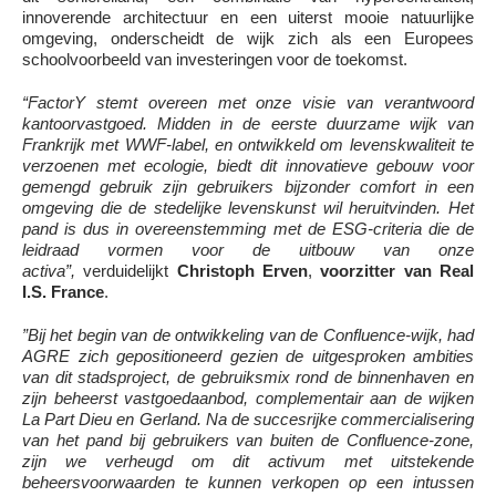
innoverende architectuur en een uiterst mooie natuurlijke
omgeving, onderscheidt de wijk zich als een Europees
schoolvoorbeeld van investeringen voor de toekomst.
“FactorY stemt overeen met onze visie van verantwoord
kantoorvastgoed. Midden in de eerste duurzame wijk van
Frankrijk met WWF-label, en ontwikkeld om levenskwaliteit te
verzoenen met ecologie, biedt dit innovatieve gebouw voor
gemengd gebruik zijn gebruikers bijzonder comfort in een
omgeving die de stedelijke levenskunst wil heruitvinden. Het
pand is dus in overeenstemming met de ESG-criteria die de
leidraad vormen voor de uitbouw van onze
activa”,
verduidelijkt
Christoph Erven
,
voorzitter van Real
I.S. France
.
”Bij het begin van de ontwikkeling van de Confluence-wijk, had
AGRE zich gepositioneerd gezien de uitgesproken ambities
van dit stadsproject, de gebruiksmix rond de binnenhaven en
zijn beheerst vastgoedaanbod, complementair aan de wijken
La Part Dieu en Gerland. Na de succesrijke commercialisering
van het pand bij gebruikers van buiten de Confluence-zone,
zijn we verheugd om dit activum met uitstekende
beheersvoorwaarden te kunnen verkopen op een intussen