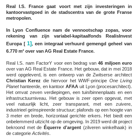
Real I.S. France gaat voort met zijn investeringen in
kantoorvastgoed in de stadscentra van de grote Franse
metropolen.
In Lyon Confluence nam de vennootschap zopas, voor
rekening van zijn variabel-kapitaalfonds RealisInvest
1]
Europa [
, een integraal verhuurd gemengd geheel van
6.770 m² over van AG Real Estate France.
Real I.S. nam FactorY voor een bedrag van
46 miljoen euro
over van AG Real Estate France. Het gebouw, dat in mei 2018
werd opgeleverd, is een ontwerp van de Zwitserse architect
Christian Kerez
die hiervoor het WWF-principe
One Living
Planet
hanteerde, en kantoor
AFAA
uit Lyon (procesarchitect).
Het omvat zeven verdiepingen, een tuin/binnenplaats en een
infrastructuurniveau. Het gebouw is zeer open opgevat, met
veel natuurlijk licht, zeer transparant, met een zuivere,
industrieel geïnspireerde structuur; plafonds op een hoogte van
3 meter en brede, horizontaal gerichte erkers. Het biedt een
onbelemmerd uitzicht op de omgeving. In 2019 werd dit project
bekroond met de
Équerre d’argent
(zilveren winkelhaak) in
de categorie
Activités
.