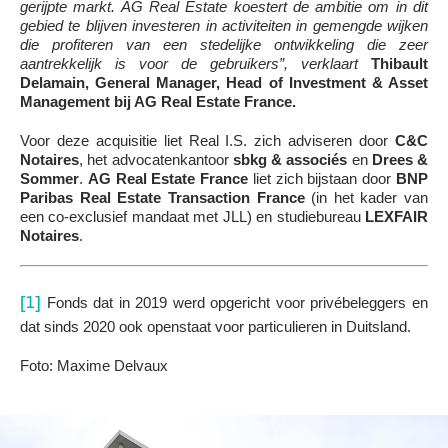
gerijpte markt. AG Real Estate koestert de ambitie om in dit
gebied te blijven investeren in activiteiten in gemengde wijken
die profiteren van een stedelijke ontwikkeling die zeer
aantrekkelijk is voor de gebruikers”, verklaart
Thibault
Delamain, General Manager, Head of Investment & Asset
Management bij AG Real Estate France.
Voor deze acquisitie liet Real I.S. zich adviseren door
C&C
Notaires
, het advocatenkantoor
sbkg & associés
en
Drees &
Sommer
.
AG Real Estate France
liet zich bijstaan door
BNP
Paribas Real Estate Transaction France
(in het kader van
een co-exclusief mandaat met JLL) en studiebureau
LEXFAIR
Notaires
.
[1]
Fonds dat in 2019 werd opgericht voor privébeleggers en
dat sinds 2020 ook openstaat voor particulieren in Duitsland.
Foto: Maxime Delvaux