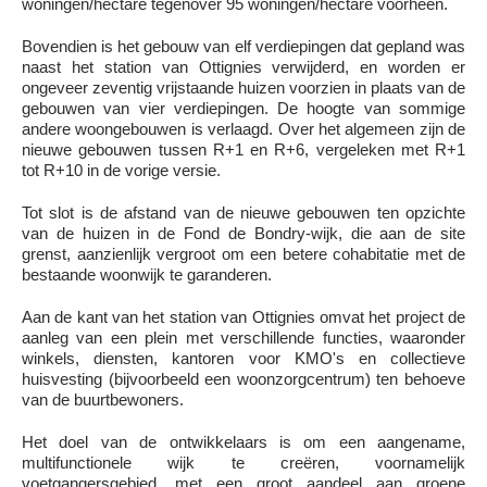
woningen/hectare tegenover 95 woningen/hectare voorheen.
Bovendien is het gebouw van elf verdiepingen dat gepland was
naast het station van Ottignies verwijderd, en worden er
ongeveer zeventig vrijstaande huizen voorzien in plaats van de
gebouwen van vier verdiepingen. De hoogte van sommige
andere woongebouwen is verlaagd. Over het algemeen zijn de
nieuwe gebouwen tussen R+1 en R+6, vergeleken met R+1
tot R+10 in de vorige versie.
Tot slot is de afstand van de nieuwe gebouwen ten opzichte
van de huizen in de Fond de Bondry-wijk, die aan de site
grenst, aanzienlijk vergroot om een betere cohabitatie met de
bestaande woonwijk te garanderen.
Aan de kant van het station van Ottignies omvat het project de
aanleg van een plein met verschillende functies, waaronder
winkels, diensten, kantoren voor KMO's en collectieve
huisvesting (bijvoorbeeld een woonzorgcentrum) ten behoeve
van de buurtbewoners.
Het doel van de ontwikkelaars is om een aangename,
multifunctionele wijk te creëren, voornamelijk
voetgangersgebied, met een groot aandeel aan groene