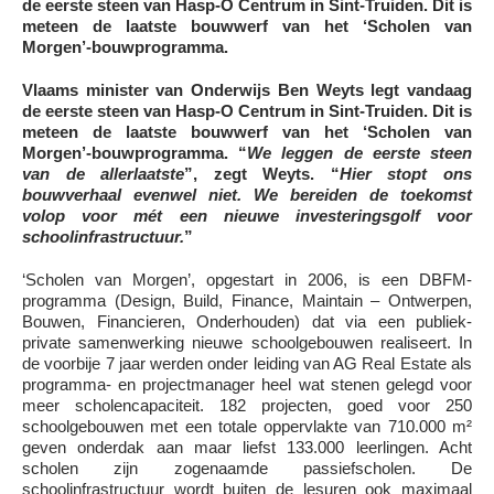
de eerste steen van Hasp-O Centrum in Sint-Truiden. Dit is
meteen de laatste bouwwerf van het ‘Scholen van
Morgen’-bouwprogramma.
Vlaams minister van Onderwijs Ben Weyts legt vandaag
de eerste steen van Hasp-O Centrum in Sint-Truiden. Dit is
meteen de laatste bouwwerf van het ‘Scholen van
Morgen’-bouwprogramma. “
We leggen de eerste steen
van de allerlaatste
”, zegt Weyts. “
Hier stopt ons
bouwverhaal evenwel niet. We bereiden de toekomst
volop voor mét een nieuwe investeringsgolf voor
schoolinfrastructuur.
”
‘Scholen van Morgen’, opgestart in 2006, is een DBFM-
programma (Design, Build, Finance, Maintain – Ontwerpen,
Bouwen, Financieren, Onderhouden) dat via een publiek-
private samenwerking nieuwe schoolgebouwen realiseert. In
de voorbije 7 jaar werden onder leiding van AG Real Estate als
programma- en projectmanager heel wat stenen gelegd voor
meer scholencapaciteit. 182 projecten, goed voor 250
schoolgebouwen met een totale oppervlakte van 710.000 m²
geven onderdak aan maar liefst 133.000 leerlingen. Acht
scholen zijn zogenaamde passiefscholen. De
schoolinfrastructuur wordt buiten de lesuren ook maximaal