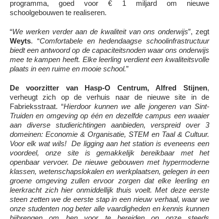
programma, goed voor € 1 miljard om nieuwe
schoolgebouwen te realiseren.
“
We werken verder aan de kwaliteit van ons onderwijs
”, zegt
Weyts
. “
Comfortabele en hedendaagse schoolinfrastructuur
biedt een antwoord op de capaciteitsnoden waar ons onderwijs
mee te kampen heeft. Elke leerling verdient een kwaliteitsvolle
plaats in een ruime en mooie school.
”
De voorzitter van Hasp-O Centrum, Alfred Stijnen
,
verheugt zich op de verhuis naar de nieuwe site in de
Fabrieksstraat. “
Hierdoor kunnen we alle jongeren van Sint-
Truiden en omgeving op één en dezelfde campus een waaier
aan diverse studierichtingen aanbieden, verspreid over 3
domeinen: Economie & Organisatie, STEM en Taal & Cultuur.
Voor elk wat wils! De ligging aan het station is eveneens een
voordeel, onze site is gemakkelijk bereikbaar met het
openbaar vervoer. De nieuwe gebouwen met hypermoderne
klassen, wetenschapslokalen en werkplaatsen, gelegen in een
groene omgeving zullen ervoor zorgen dat elke leerling en
leerkracht zich hier onmiddellijk thuis voelt. Met deze eerste
steen zetten we de eerste stap in een nieuw verhaal, waar we
onze studenten nog beter alle vaardigheden en kennis kunnen
bijbrengen om hen voor te bereiden op onze steeds