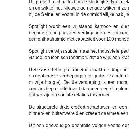
Dit project past perfect in de stedelijke dynamie
en ontwikkeling. Nieuwe gemengde wijken rijzen e
bij de Seine, en vooral in de onmiddellijke nabijh
Spotlight wordt een vrijstaand kantoor- en d
begane grond plus zes verdiepingen. Er komen 
een onthaalruimte met capaciteit voor 100 mense
Spotlight verwijst subtiel naar het industriële p
visueel en iconisch landmark dat de wijk een kra
Het exoskelet in prefabbeton maakt de dragende 
op de 4 eerste verdiepingen tot grote, flexibele
m vrije hoogte). De 6e verdieping is een mon
constructieprocedé levert daarmee een stimuler
dat welzijn en sociale relaties incarneert.
De structurele dikte creëert schaduwen en een e
binnen- en buitenwereld en creëert daarmee een v
Uit een drievoudige oriëntatie volgen voorts e