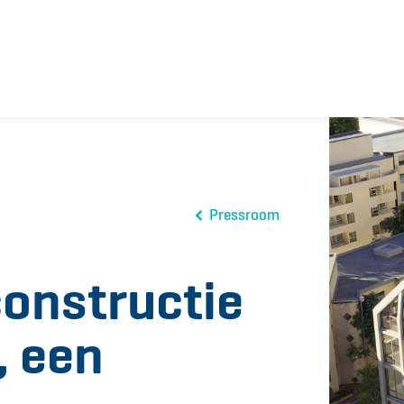
Pressroom
constructie
, een