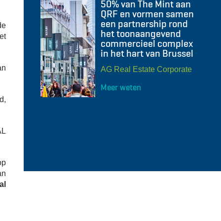
50% van The Mint aan
QRF en vormen samen
een partnership rond
de
het toonaangevend
et
commercieel complex
in het hart van Brussel
an
AG Real Estate Corporate
Meer weten
d,
AL
op
an
al