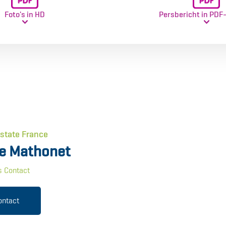
Foto's in HD
Persbericht in PDF
Estate France
e Mathonet
s Contact
ontact