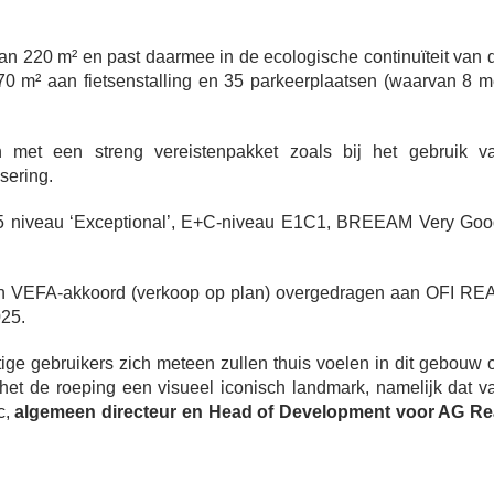
an 220 m² en past daarmee in de ecologische continuïteit van 
 70 m² aan fietsenstalling en 35 parkeerplaatsen (waarvan 8 m
en met een streng vereistenpakket zoals bij het gebruik v
isering.
15 niveau ‘Exceptional’, E+C-niveau E1C1, BREEAM Very Goo
en VEFA-akkoord (verkoop op plan) overgedragen aan OFI RE
025.
tige gebruikers zich meteen zullen thuis voelen in dit gebouw 
 het de roeping een visueel iconisch landmark, namelijk dat v
c,
algemeen directeur en Head of Development voor AG Re