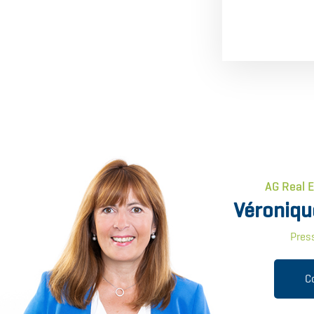
AG Real 
Véroniqu
Pres
C