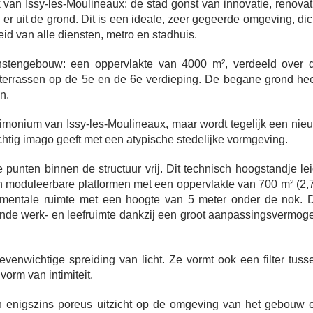
k van Issy-les-Moulineaux: de stad gonst van innovatie, renovat
r uit de grond. Dit is een ideale, zeer gegeerde omgeving, dic
eid van alle diensten, metro en stadhuis.
ienstengebouw: een oppervlakte van 4000 m², verdeeld over 
terrassen op de 5e en de 6e verdieping. De begane grond hee
n.
atrimonium van Issy-les-Moulineaux, maar wordt tegelijk een nie
chtig imago geeft met een atypische stedelijke vormgeving.
punten binnen de structuur vrij. Dit technisch hoogstandje lei
 en moduleerbare platformen met een oppervlakte van 700 m² (2,
umentale ruimte met een hoogte van 5 meter onder de nok. D
ende werk- en leefruimte dankzij een groot aanpassingsvermog
venwichtige spreiding van licht. Ze vormt ook een filter tuss
orm van intimiteit.
en enigszins poreus uitzicht op de omgeving van het gebouw 