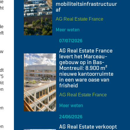
ie
mobiliteitsinfrastructuur
ht
af
AG Real Estate France
de
Meer weten
ft
07/07/2026
AG Real Estate France
uw
levert het Marceau-
gebouw op in Bas-
Montreuil: 8.900 m²
dt
nieuwe kantoorruimte
75
in een ware oase van
it
frisheid
en
AG Real Estate France
Meer weten
en
24/06/2026
AG Real Estate verkoopt
en