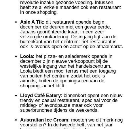
revolutie inzake gezonde voeding. Intussen
heeft ze al enkele maanden ook een restaurant
in onze shopping.
Asie A Tik
: dit restaurant opende begin
december de deuren met een gevarieerde,
Japans georiënteerde kaart in een zeer
verzorgde omkadering. De ingang ligt aan de
buitenkant van het centrum: het restaurant is
ook ‘s avonds open én actief op de afhaalmarkt.
Loola
: het pizza- en salademerk opende in
december zijn nieuwe verkooppunt bij de
westelijke ingang van het handelscentrum.
Loola biedt een mooi terras met een toegang
van buiten het centrum zodat het ook ‘s
avonds, buiten de openingsuren van de
shopping, actief blijft.
Lloyd Café Eatery
: binnenkort opent een nieuw
trendy en casual restaurant, speciaal voor de
middag- of avondpauze maar ook voor
superbrunches tijdens de weekends.
Australian Ice Cream
: moeten we dit merk nog
voorstellen? In de tweede helft van het jaar