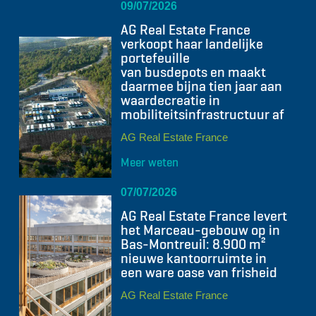
09/07/2026
AG Real Estate France
verkoopt haar landelijke
portefeuille
van busdepots en maakt
daarmee bijna tien jaar aan
waardecreatie in
mobiliteitsinfrastructuur af
AG Real Estate France
Meer weten
07/07/2026
AG Real Estate France levert
het Marceau-gebouw op in
Bas-Montreuil: 8.900 m²
nieuwe kantoorruimte in
een ware oase van frisheid
AG Real Estate France