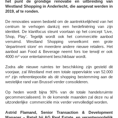
het punt de grondige renovatie en uitbreiding van
Westland Shopping in Anderlecht, die aangevat werden in
2019, af te ronden.
De renovaties waren bedoeld om de aantrekkelijkheid van het
centrum te verhogen dankzij een herdefiniëring van zijn
identiteit. De klantfocus steunt voortaan op het concept ‘Live,
Shop, Play’. Tegelijk wordt ook het commerciële aanbod
verruimd. Westland Shopping verwelkomt een grote
'department store' en meerdere andere nieuwe retailers. Het
aanbod aan Food & Beverage neemt fors toe terwijl er ook
4000 m² voor entertainment beschikbaar wordt.
Zodra alle nieuwe ruimtes ter beschikking zijn gesteld dit
voorjaar, zal Westland met een totale oppervlakte van 52.000
m² zijn referentiepositie als dé shopping bestemming aan de
westelijke rand van Brussel verder consolideren.
Op heden wordt bijna 90% van de totale handelsruimte
gecommercialiseerd. In de komende maanden zal deze nu al
uitzonderlijke commerciële mix verder vervolledigd worden.
Astrid Flamand, Senior Transaction & Development
Manager – Retail bij AG Real Estate, en verantwoordelijk