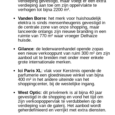
verdieping gevestigd, maar voegt er een extra
verdieping aan toe om zijn oppervlakte te
verhogen tot bijna 2200 m².
Vanden Borre
: het merk voor huishoudelijk
elektra is sinds mensenheugenis gevestigd in
de centrale zone van onze shopping, maar
lanceerde onlangs zijn nieuwe branding in een
ruimte van 770 m² waar vroeger Delhaize
huisde.
Gilance
: de lederwarenhandel opende zopas
een nieuw verkooppunt van ruim 300 m² om zijn
aanbod uit te breiden met onder meer enkele
grote internationale merken.
Ici Paris XL
: vlak voor Kerstmis opende de
parfumerie een gloednieuwe winkel van bijna
400 m² in het andere uiteinde van het
shoppingcenter, bij de westelijke ingang.
West Optic
: dit privémerk is al bijna 40 jaar
gevestigd in de shopping en vond het tijd om
zijn verkoopoppervlak te verdubbelen op de
verdieping van de galerij. Het aanbod wordt
geherdefinieerd en verrijkt met extra diensten.