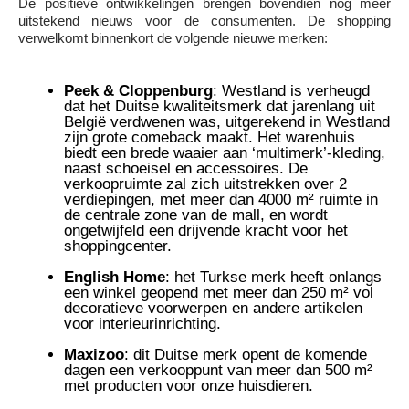
De positieve ontwikkelingen brengen bovendien nog meer
uitstekend nieuws voor de consumenten. De shopping
verwelkomt binnenkort de volgende nieuwe merken:
Peek & Cloppenburg
: Westland is verheugd
dat het Duitse kwaliteitsmerk dat jarenlang uit
België verdwenen was, uitgerekend in Westland
zijn grote comeback maakt. Het warenhuis
biedt een brede waaier aan ‘multimerk’-kleding,
naast schoeisel en accessoires. De
verkoopruimte zal zich uitstrekken over 2
verdiepingen, met meer dan 4000 m² ruimte in
de centrale zone van de mall, en wordt
ongetwijfeld een drijvende kracht voor het
shoppingcenter.
English Home
: het Turkse merk heeft onlangs
een winkel geopend met meer dan 250 m² vol
decoratieve voorwerpen en andere artikelen
voor interieurinrichting.
Maxizoo
: dit Duitse merk opent de komende
dagen een verkooppunt van meer dan 500 m²
met producten voor onze huisdieren.