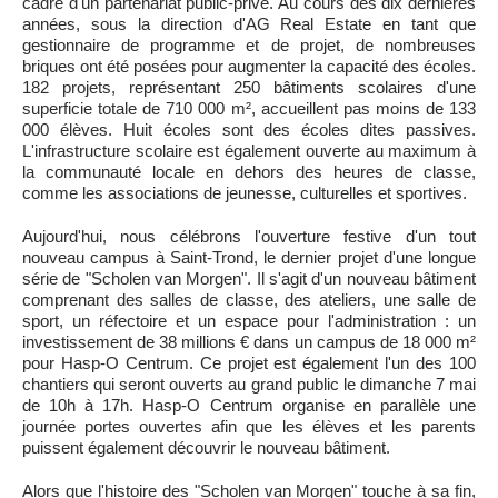
cadre d'un partenariat public-privé. Au cours des dix dernières
années, sous la direction d'AG Real Estate en tant que
gestionnaire de programme et de projet, de nombreuses
briques ont été posées pour augmenter la capacité des écoles.
182 projets, représentant 250 bâtiments scolaires d'une
superficie totale de 710 000 m², accueillent pas moins de 133
000 élèves. Huit écoles sont des écoles dites passives.
L'infrastructure scolaire est également ouverte au maximum à
la communauté locale en dehors des heures de classe,
comme les associations de jeunesse, culturelles et sportives.
Aujourd'hui, nous célébrons l'ouverture festive d'un tout
nouveau campus à Saint-Trond, le dernier projet d'une longue
série de "Scholen van Morgen". Il s'agit d'un nouveau bâtiment
comprenant des salles de classe, des ateliers, une salle de
sport, un réfectoire et un espace pour l'administration : un
investissement de 38 millions € dans un campus de 18 000 m²
pour Hasp-O Centrum. Ce projet est également l'un des 100
chantiers qui seront ouverts au grand public le dimanche 7 mai
de 10h à 17h. Hasp-O Centrum organise en parallèle une
journée portes ouvertes afin que les élèves et les parents
puissent également découvrir le nouveau bâtiment.
Alors que l'histoire des "Scholen van Morgen" touche à sa fin,