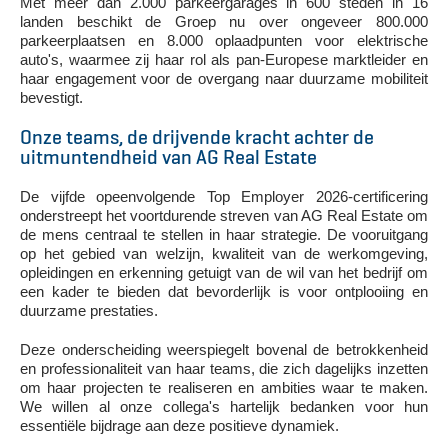
Met meer dan 2.000 parkeergarages in 600 steden in 16
landen beschikt de Groep nu over ongeveer 800.000
parkeerplaatsen en 8.000 oplaadpunten voor elektrische
auto's, waarmee zij haar rol als pan-Europese marktleider en
haar engagement voor de overgang naar duurzame mobiliteit
bevestigt.
Onze teams, de drijvende kracht achter de
uitmuntendheid van AG Real Estate
De vijfde opeenvolgende Top Employer 2026-certificering
onderstreept het voortdurende streven van AG Real Estate om
de mens centraal te stellen in haar strategie. De vooruitgang
op het gebied van welzijn, kwaliteit van de werkomgeving,
opleidingen en erkenning getuigt van de wil van het bedrijf om
een kader te bieden dat bevorderlijk is voor ontplooiing en
duurzame prestaties.
Deze onderscheiding weerspiegelt bovenal de betrokkenheid
en professionaliteit van haar teams, die zich dagelijks inzetten
om haar projecten te realiseren en ambities waar te maken.
We willen al onze collega's hartelijk bedanken voor hun
essentiële bijdrage aan deze positieve dynamiek.