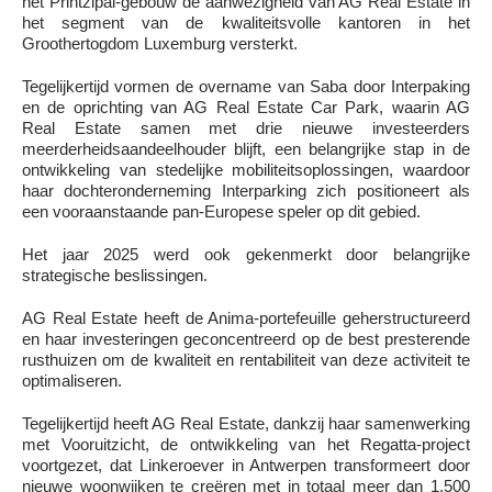
het Printzipal-gebouw de aanwezigheid van AG Real Estate in
het segment van de kwaliteitsvolle kantoren in het
Groothertogdom Luxemburg versterkt.
Tegelijkertijd vormen de overname van Saba door Interpaking
en de oprichting van AG Real Estate Car Park, waarin AG
Real Estate samen met drie nieuwe investeerders
meerderheidsaandeelhouder blijft, een belangrijke stap in de
ontwikkeling van stedelijke mobiliteitsoplossingen, waardoor
haar dochteronderneming Interparking zich positioneert als
een vooraanstaande pan-Europese speler op dit gebied.
Het jaar 2025 werd ook gekenmerkt door belangrijke
strategische beslissingen.
AG Real Estate heeft de Anima-portefeuille geherstructureerd
en haar investeringen geconcentreerd op de best presterende
rusthuizen om de kwaliteit en rentabiliteit van deze activiteit te
optimaliseren.
Tegelijkertijd heeft AG Real Estate, dankzij haar samenwerking
met Vooruitzicht, de ontwikkeling van het Regatta-project
voortgezet, dat Linkeroever in Antwerpen transformeert door
nieuwe woonwijken te creëren met in totaal meer dan 1.500