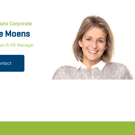
tate Corporate
e Moens
on & PR Manager
ontact