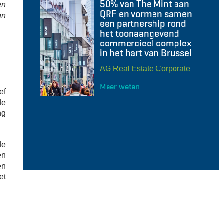
50% van The Mint aan
en
QRF en vormen samen
un
een partnership rond
het toonaangevend
commercieel complex
in het hart van Brussel
AG Real Estate Corporate
Meer weten
ef
de
ng
de
en
en
et