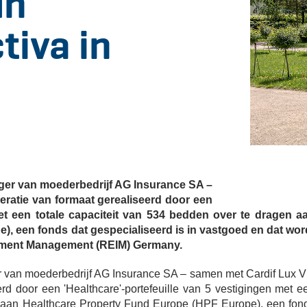
un
tiva in
iger van moederbedrijf AG Insurance SA –
ratie van formaat gerealiseerd door een
met een totale capaciteit van 534 bedden over te dragen a
, een fonds dat gespecialiseerd is in vastgoed en dat wor
stment Management (REIM) Germany.
r van moederbedrijf AG Insurance SA – samen met Cardif Lux V
rd door een 'Healthcare'-portefeuille van 5 vestigingen met e
n aan Healthcare Property Fund Europe (HPF Europe), een fon