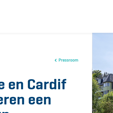
Pressroom
e en Cardif
seren een