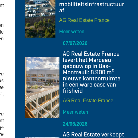
mobiliteitsinfrastructuur
nt
af
AG Real Estate France
en
Meer weten
de
en
07/07/2026
AG Real Estate France
levert het Marceau-
gebouw op in Bas-
Montreuil: 8.900 m²
en
nieuwe kantoorruimte
ls
in een ware oase van
te
frisheid
e
",
AG Real Estate France
Meer weten
en
nt
24/06/2026
y-
AG Real Estate verkoopt
We