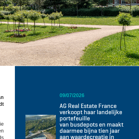
09/07/2026
an
dt
AG Real Estate France
verkoopt haar landelijke
portefeuille
van busdepots en maakt
ie
daarmee bijna tien jaar
en
aan waardecreatie in
ds