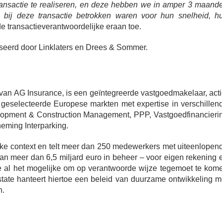
ransactie te realiseren, en deze hebben we in amper 3 maand
 bij deze transactie betrokken waren voor hun snelheid, h
de transactieverantwoordelijke eraan toe.
seerd door Linklaters en Drees & Sommer.
n AG Insurance, is een geïntegreerde vastgoedmakelaar, acti
 geselecteerde Europese markten met expertise in verschillen
opment & Construction Management, PPP, Vastgoedfinancieri
eming Interparking.
ijke context en telt meer dan 250 medewerkers met uiteenlopen
van meer dan 6,5 miljard euro in beheer – voor eigen rekening 
e al het mogelijke om op verantwoorde wijze tegemoet te kom
tate hanteert hiertoe een beleid van duurzame ontwikkeling m
n.