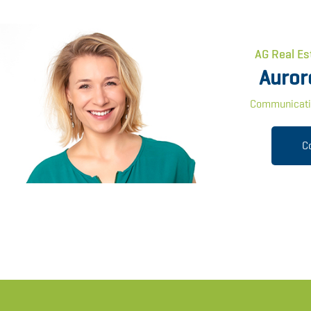
AG Real Es
Auror
Communicati
C