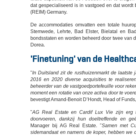
dat gespecialiseerd is in vastgoed en dat wor
(REIM) Germany.
De accommodaties omvatten een totale huurop
Stemwede, Lehrte, Bad Elster, Bielatal en Ba
bondsstaten en worden beheerd door twee van de
Dorea.
'Finetuning' van de Healthc
"
In Duitsland zit de rusthuizenmarkt de laatste 
2016 en 2020 diverse acquisities te realiser
beheerder van de vastgoedportefeuille voor rek
moment een rotatie van onze activa door te voer
bevestigt Amand-Benoit D’Hondt, Head of Funds,
"
AG Real Estate en Cardif Lux Vie zijn erg t
doorvoeren, dankzij hun doeltreffende en g
Manager bij AG Real Estate. "
Samen met Cus
sidemandaat en namens de koper, hebben we dit