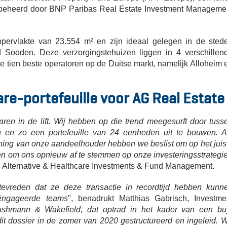
dt beheerd door BNP Paribas Real Estate Investment Manageme
pervlakte van 23.554 m² en zijn ideaal gelegen in de sted
d Sooden. Deze verzorgingstehuizen liggen in 4 verschillen
 tien beste operatoren op de Duitse markt, namelijk Alloheim 
are-portefeuille voor AG Real Estate
jaren in de lift. Wij hebben op die trend meegesurft door tuss
en en zo een portefeuille van 24 eenheden uit te bouwen. A
ening van onze aandeelhouder hebben we beslist om op het juis
en om ons opnieuw af te stemmen op onze investeringsstrategi
 Alternative & Healthcare Investments & Fund Management.
evreden dat ze deze transactie in recordtijd hebben kunn
eëngageerde teams
", benadrukt Matthias Gabrisch, Investme
hmann & Wakefield, dat optrad in het kader van een bu
 dossier in de zomer van 2020 gestructureerd en ingeleid. 