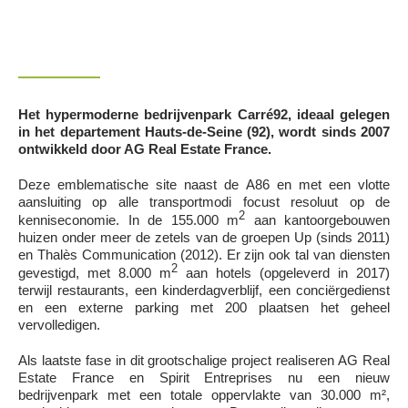
AG Real Estate France
Het hypermoderne bedrijvenpark Carré92, ideaal gelegen
in het departement Hauts-de-Seine (92), wordt sinds 2007
ontwikkeld door AG Real Estate France.
Deze emblematische site naast de A86 en met een vlotte
aansluiting op alle transportmodi focust resoluut op de
2
kenniseconomie. In de 155.000 m
aan kantoorgebouwen
huizen onder meer de zetels van de groepen Up (sinds 2011)
en Thalès Communication (2012). Er zijn ook tal van diensten
2
gevestigd, met 8.000 m
aan hotels (opgeleverd in 2017)
terwijl restaurants, een kinderdagverblijf, een conciërgedienst
en een externe parking met 200 plaatsen het geheel
vervolledigen.
Als laatste fase in dit grootschalige project realiseren AG Real
Estate France en Spirit Entreprises nu een nieuw
bedrijvenpark met een totale oppervlakte van 30.000 m²,