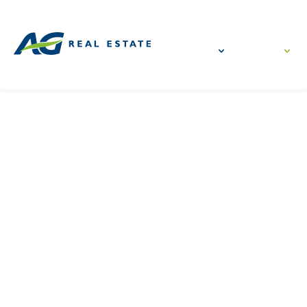
ONZE WEBSITES
NL
Pressroom
06 July 2022
AG Real Estate France en
Spirit Entreprises leggen
de eerste steen van de
Spirit Business Cluster in
Carré92 (Gennevilliers,
dep.92)