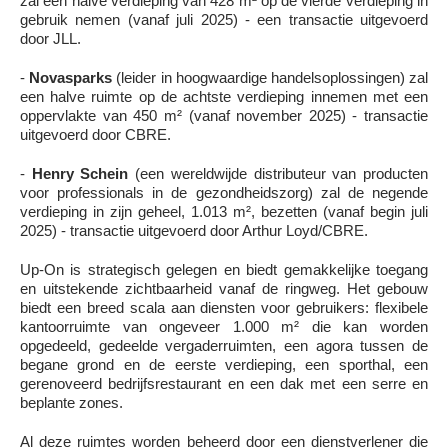
zal een halve verdieping van 428 m² op de vierde verdieping in
gebruik nemen (vanaf juli 2025) - een transactie uitgevoerd
door JLL.
-
Novasparks
(leider in hoogwaardige handelsoplossingen) zal
een halve ruimte op de achtste verdieping innemen met een
oppervlakte van 450 m² (vanaf november 2025) - transactie
uitgevoerd door CBRE.
-
Henry Schein
(een wereldwijde distributeur van producten
voor professionals in de gezondheidszorg) zal de negende
verdieping in zijn geheel, 1.013 m², bezetten (vanaf begin juli
2025) - transactie uitgevoerd door Arthur Loyd/CBRE.
Up-On is strategisch gelegen en biedt gemakkelijke toegang
en uitstekende zichtbaarheid vanaf de ringweg. Het gebouw
biedt een breed scala aan diensten voor gebruikers: flexibele
kantoorruimte van ongeveer 1.000 m² die kan worden
opgedeeld, gedeelde vergaderruimten, een agora tussen de
begane grond en de eerste verdieping, een sporthal, een
gerenoveerd bedrijfsrestaurant en een dak met een serre en
beplante zones.
Al deze ruimtes worden beheerd door een dienstverlener die