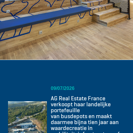
09/07/2026
AG Real Estate France
verkoopt haar landelijke
portefeuille
van busdepots en maakt
daarmee bijna tien jaar aan
waardecreatie in