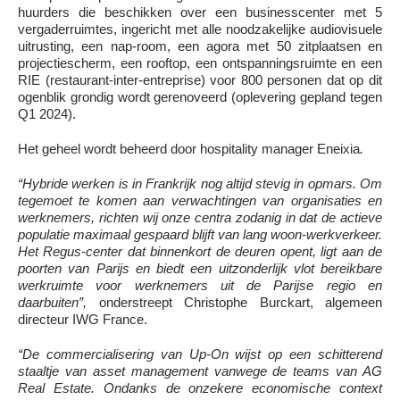
huurders die beschikken over een businesscenter met 5
vergaderruimtes, ingericht met alle noodzakelijke audiovisuele
uitrusting, een nap-room, een agora met 50 zitplaatsen en
projectiescherm, een rooftop, een ontspanningsruimte en een
RIE (restaurant-inter-entreprise) voor 800 personen dat op dit
ogenblik grondig wordt gerenoveerd (oplevering gepland tegen
Q1 2024).
Het geheel wordt beheerd door hospitality manager Eneixia
.
“Hybride werken is in Frankrijk nog altijd stevig in opmars. Om
tegemoet te komen aan verwachtingen van organisaties en
werknemers, richten wij onze centra zodanig in dat de actieve
populatie maximaal gespaard blijft van lang woon-werkverkeer.
Het Regus-center dat binnenkort de deuren opent, ligt aan de
poorten van Parijs en biedt een uitzonderlijk vlot bereikbare
werkruimte voor werknemers uit de Parijse regio en
daarbuiten”,
onderstreept Christophe Burckart, algemeen
directeur IWG France.
“De commercialisering van Up-On wijst op een schitterend
staaltje van asset management vanwege de teams van AG
Real Estate. Ondanks de onzekere economische context