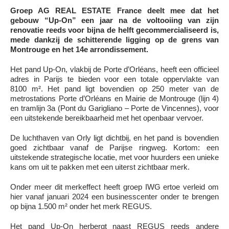
Groep AG REAL ESTATE France deelt mee dat het
gebouw “Up-On” een jaar na de voltooiing van zijn
renovatie reeds voor bijna de helft gecommercialiseerd is,
mede dankzij de schitterende ligging op de grens van
Montrouge en het 14e arrondissement.
Het pand Up-On, vlakbij de Porte d’Orléans, heeft een officieel
adres in Parijs te bieden voor een totale oppervlakte van
8100 m². Het pand ligt bovendien op 250 meter van de
metrostations Porte d’Orléans en Mairie de Montrouge (lijn 4)
en tramlijn 3a (Pont du Garigliano – Porte de Vincennes), voor
een uitstekende bereikbaarheid met het openbaar vervoer.
De luchthaven van Orly ligt dichtbij, en het pand is bovendien
goed zichtbaar vanaf de Parijse ringweg. Kortom: een
uitstekende strategische locatie, met voor huurders een unieke
kans om uit te pakken met een uiterst zichtbaar merk.
Onder meer dit merkeffect heeft groep IWG ertoe verleid om
hier vanaf januari 2024 een businesscenter onder te brengen
op bijna 1.500 m² onder het merk REGUS.
Het pand Up-On herbergt naast REGUS reeds andere