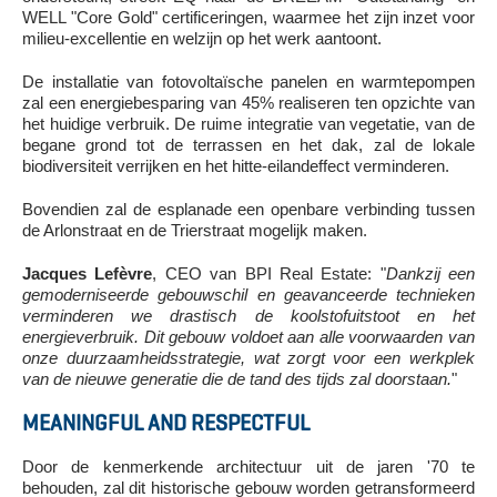
WELL "Core Gold" certificeringen, waarmee het zijn inzet voor
milieu-excellentie en welzijn op het werk aantoont.
De installatie van fotovoltaïsche panelen en warmtepompen
zal een energiebesparing van 45% realiseren ten opzichte van
het huidige verbruik. De ruime integratie van vegetatie, van de
begane grond tot de terrassen en het dak, zal de lokale
biodiversiteit verrijken en het hitte-eilandeffect verminderen.
Bovendien zal de esplanade een openbare verbinding tussen
de Arlonstraat en de Trierstraat mogelijk maken.
Jacques Lefèvre
, CEO van BPI Real Estate: "
Dankzij een
gemoderniseerde gebouwschil en geavanceerde technieken
verminderen we drastisch de koolstofuitstoot en het
energieverbruik. Dit gebouw voldoet aan alle voorwaarden van
onze duurzaamheidsstrategie, wat zorgt voor een werkplek
van de nieuwe generatie die de tand des tijds zal doorstaan.
"
MEANINGFUL AND RESPECTFUL
Door de kenmerkende architectuur uit de jaren '70 te
behouden, zal dit historische gebouw worden getransformeerd