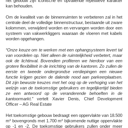
het gebouw zijn iconische en opvallende repetitieve karakter
kan behouden.
Om de kwaliteit van de binnenruimten te verbeteren zal in het
centrale deel de volledige binnenstructuur, bestaande uit zware
kolommen, verwijderd worden en vervangen worden door een
systeem van vakwerkliggers waaraan de vloeren met kabels
worden opgehangen.
“Onze keuze om te werken met een ophangsysteem levert tal
van voordelen op. Niet alleen de ruimtelijkheid verbetert, maar
ook de lichtinval. Bovendien profiteren we hierdoor van een
grotere flexibiliteit in de inrichting van de kantoren. Zo zullen de
eerste en tweede ondergrondse verdiepingen een nieuwe
functie krijgen gezien de dalende nood aan parkeerplaatsen.
Dit zijn bewuste keuzes met het oog op de verhoging van het
welzijn van de toekomstige gebruikers en tegelijkertijd bieden
ze een antwoord op de veranderende behoeften in de
kantoormarkt.”
vertelt Xavier Denis, Chief Development
Officer – AG Real Estate
Het toekomstige gebouw bedraagt een oppervlakte van 18.500
m² bovengronds met 1.700 m² bijkomende nuttige oppervlakte
op -1 en -2. De toekomstige gebruikers zullen onder meer