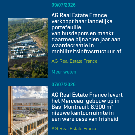
09/07/2026
AG Real Estate France
verkoopt haar landelijke
portefeuille
van busdepots en maakt
daarmee bijna tien jaar aan
waardecreatie in
mobiliteitsinfrastructuur af
AG Real Estate France
Meer weten
07/07/2026
AG Real Estate France levert
het Marceau-gebouw op in
Bas-Montreuil: 8.900 m²
nieuwe kantoorruimte in
een ware oase van frisheid
AG Real Estate France