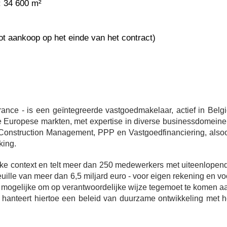
s: 34 600 m²
tot aankoop op het einde van het contract)
ance - is een geïntegreerde vastgoedmakelaar, actief in Belgi
 Europese markten, met expertise in diverse businessdomeine
onstruction Management, PPP en Vastgoedfinanciering, also
king.
ijke context en telt meer dan 250 medewerkers met uiteenlopen
uille van meer dan 6,5 miljard euro - voor eigen rekening en vo
t mogelijke om op verantwoordelijke wijze tegemoet te komen a
 hanteert hiertoe een beleid van duurzame ontwikkeling met h