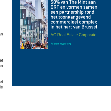
50% van The Mint aan
QRF en vormen samen
een partnership rond
het toonaangevend
commercieel complex
in het hart van Brussel
an
AG Real Estate Corporate
Meer weten
et
an
et
de