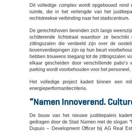
Dit volledige complex wordt opgebouwd rond d
ruimte, die in het verlengde van het justitiep
rechtstreekse verbinding naar het stadscentrum.
De gerechtshoven bevinden zich langs weerszijd
schitterende lichtstraat waardoor ze beschikt 
zittingszalen die verdeeld zijn over de ooste
bovenverdiepingen zijn op hun beurt voorbehoud
hebben trouwens toegang tot de zittingszalen vi
elkaar gescheiden door verschillende patio’s
parking wordt voorbehouden voor het personeel.
Het volledige project kadert binnen een m
energieperformantiecriteria.
“Namen Innoverend. Cultureel
De bouw van het nieuwe justitiepaleis kadert
gedragen door de Stad Namen met de slogan “Nam
Dupuis – Development Officer bij AG Real Esta