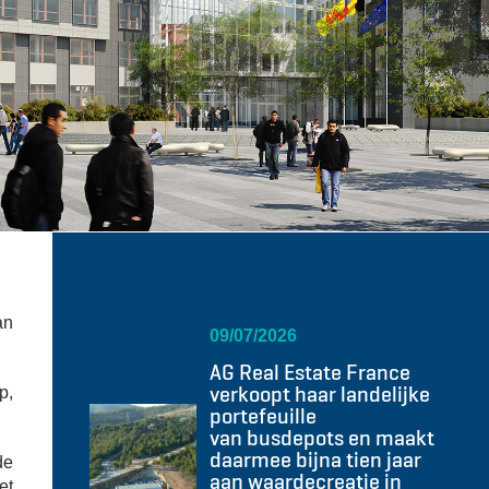
an
09/07/2026
AG Real Estate France
verkoopt haar landelijke
p,
portefeuille
van busdepots en maakt
daarmee bijna tien jaar
de
aan waardecreatie in
et