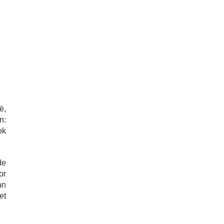
ë,
n:
ok
de
or
an
et