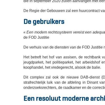
die in september 2020 zullen aanvangen met een
De Regie der Gebouwen zal een huurcontract va
De gebruikers
«
Een modern rechtssysteem vereist een adequaa
de FOD Justitie
De verhuis van de diensten van de FOD Justitie 
Het betreft het hof van assisen, de rechtbank 
jeugdparket, het politieparket, het arbeidshof 
koophandel, het vredegerecht, alsook de balie.
Dit complex zal ook de nieuwe DAB-dienst (Dir
strafrechtelijk luik van de afdeling in Dinant v
onderzoeksrechters, de raadkamer en de correcti
Een resoluut moderne archit