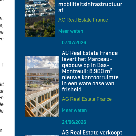
mobiliteitsinfrastructuur
af
k-
AG Real Estate France
e,
Meer weten
se
en
07/07/2026
AG Real Estate France
levert het Marceau-
gebouw op in Bas-
IT
Montreuil: 8.900 m²
nieuwe kantoorruimte
in een ware oase van
kt
frisheid
ar
en
AG Real Estate France
de
Meer weten
de
24/06/2026
n,
AG Real Estate verkoopt