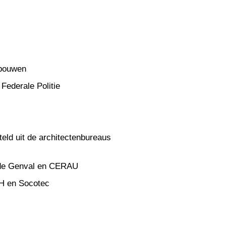
ebouwen
Federale Politie
eld uit de architectenbureaus
e de Genval en CERAU
H en Socotec