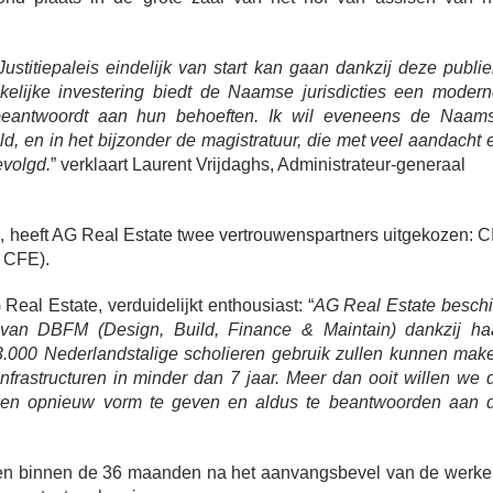
titiepaleis eindelijk van start kan gaan dankzij deze publie
lijke investering biedt de Naamse jurisdicties een modern
ie beantwoordt aan hun behoeften. Ik wil eveneens de Naam
d, en in het bijzonder de magistratuur, die met veel aandacht 
evolgd.
” verklaart Laurent Vrijdaghs, Administrateur-generaal
, heeft AG Real Estate twee vertrouwenspartners uitgekozen: C
 CFE).
Real Estate, verduidelijkt enthousiast: “
AG Real Estate beschi
van DBFM (Design, Build, Finance & Maintain) dankzij ha
000 Nederlandstalige scholieren gebruik zullen kunnen mak
rastructuren in minder dan 7 jaar. Meer dan ooit willen we 
gen opnieuw vorm te geven en aldus te beantwoorden aan 
eren binnen de 36 maanden na het aanvangsbevel van de werke