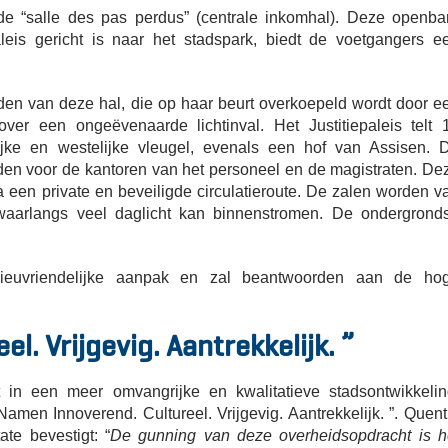
e “salle des pas perdus” (centrale inkomhal). Deze openba
aleis gericht is naar het stadspark, biedt de voetgangers e
en van deze hal, die op haar beurt overkoepeld wordt door e
over een ongeëvenaarde lichtinval. Het Justitiepaleis telt 
lijke en westelijke vleugel, evenals een hof van Assisen. 
en voor de kantoren van het personeel en de magistraten. De
a een private en beveiligde circulatieroute. De zalen worden v
 waarlangs veel daglicht kan binnenstromen. De ondergrond
ilieuvriendelijke aanpak en zal beantwoorden aan de ho
. Vrijgevig. Aantrekkelijk. ”
 in een meer omvangrijke en kwalitatieve stadsontwikkelin
en Innoverend. Cultureel. Vrijgevig. Aantrekkelijk. ”. Quent
te bevestigt: “
De gunning van deze overheidsopdracht is h