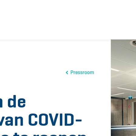
Pressroom
m de
 van COVID-