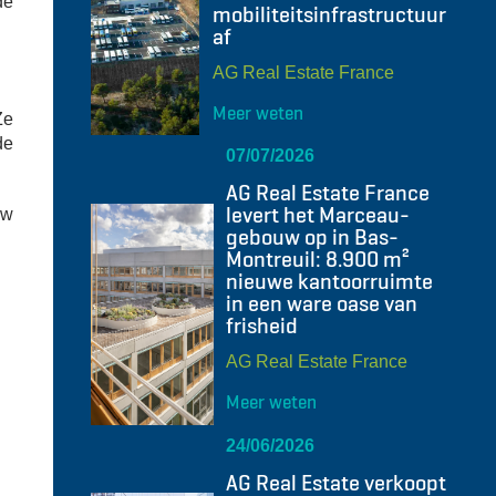
de
mobiliteitsinfrastructuur
af
AG Real Estate France
Meer weten
Ze
de
07/07/2026
AG Real Estate France
levert het Marceau-
uw
gebouw op in Bas-
Montreuil: 8.900 m²
nieuwe kantoorruimte
in een ware oase van
frisheid
AG Real Estate France
Meer weten
24/06/2026
AG Real Estate verkoopt