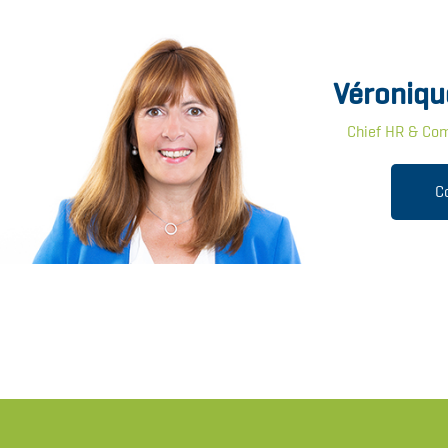
Véroniqu
Chief HR & Com
C