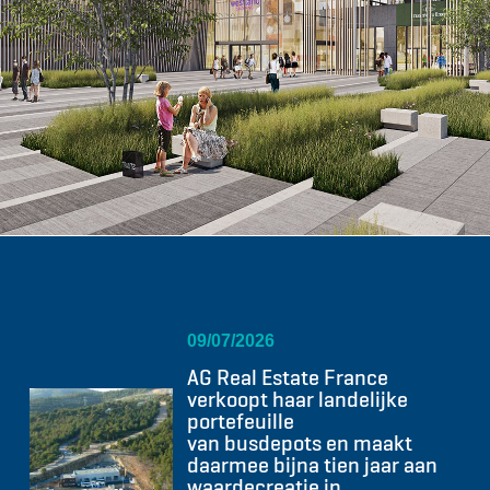
09/07/2026
AG Real Estate France
verkoopt haar landelijke
portefeuille
van busdepots en maakt
daarmee bijna tien jaar aan
waardecreatie in