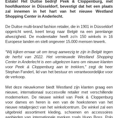
Estate! Het Duitse bedrijf Peek & Cloppenburg, met
hoofdkantoor in Düsseldorf, bevestigt dat het een plaats
zal innemen in het hart van het nieuwe Westland
Shopping Center in Anderlecht.
De Duitse multi-brand fashion retailer, die in 1901 in Düsseldorf
opgericht werd, keert terug naar België na een jarenlange
afwezigheid. De moderetailer heeft zo’n 150 winkels in 16
Europese landen en stelt ongeveer 15.000 mensen tewerk.
“Wij kijken ernaar uit om terug aanwezig te zijn in België tegen
de herfst van 2022. Het vernieuwde Westland Shopping
Center in Anderlecht is een uitgelezen kans om nieuwe klanten
voor Peek & Cloppenburg aan te trekken,”
zegt de heer
Stephan Fanderl, lid van het bestuur en verantwoordelijke voor
de verkoop.
Met deze nieuwkomer biedt Westland zijn klanten graag een
nieuwe, internationaal succesvolle retailer met verschillende
modemerken. De nieuwe winkel van Peek & Cloppenburg
voor dames en heren is een van de hoekstenen van het
nieuwe retailproject van het winkelcentrum. De winkel zal een
uitgebreid assortiment kleding, schoenen en accessoires
aanbieden van internationale merken zoals Hugo Boss, Polo