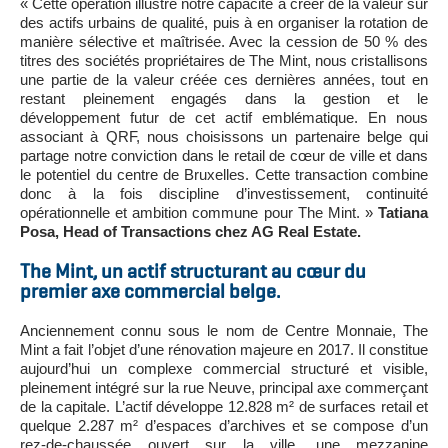
« Cette opération illustre notre capacité à créer de la valeur sur
des actifs urbains de qualité, puis à en organiser la rotation de
manière sélective et maîtrisée. Avec la cession de 50 % des
titres des sociétés propriétaires de The Mint, nous cristallisons
une partie de la valeur créée ces dernières années, tout en
restant pleinement engagés dans la gestion et le
développement futur de cet actif emblématique. En nous
associant à QRF, nous choisissons un partenaire belge qui
partage notre conviction dans le retail de cœur de ville et dans
le potentiel du centre de Bruxelles. Cette transaction combine
donc à la fois discipline d’investissement, continuité
opérationnelle et ambition commune pour The Mint. »
Tatiana
Posa, Head of
Transactions chez AG Real Estate.
The Mint, un actif structurant au cœur du
premier axe commercial belge.
Anciennement connu sous le nom de Centre Monnaie, The
Mint a fait l’objet d’une rénovation majeure en 2017. Il constitue
aujourd’hui un complexe commercial structuré et visible,
pleinement intégré sur la rue Neuve, principal axe commerçant
de la capitale. L’actif développe 12.828 m² de surfaces retail et
quelque 2.287 m² d’espaces d’archives et se compose d’un
rez-de-chaussée ouvert sur la ville, une mezzanine