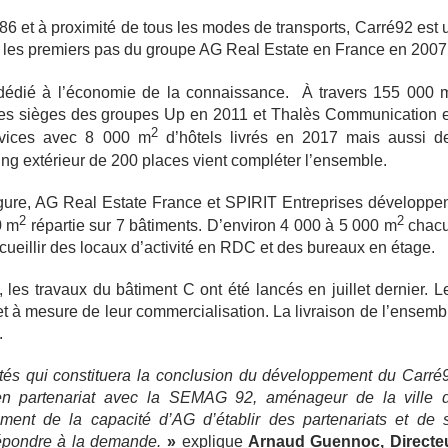
A86 et à proximité de tous les modes de transports, Carré92 est 
 les premiers pas du groupe AG Real Estate en France en 2007
dédié à l’économie de la connaissance. À travers 155 000 
 les sièges des groupes Up en 2011 et Thalès Communication 
2
rvices avec 8 000 m
d’hôtels livrés en 2017 mais aussi d
king extérieur de 200 places vient compléter l’ensemble.
rgure, AG Real Estate France et SPIRIT Entreprises développen
2
2
0 m
répartie sur 7 bâtiments. D’environ 4 000 à 5 000 m
chac
cueillir des locaux d’activité en RDC et des bureaux en étage.
les travaux du bâtiment C ont été lancés en juillet dernier. L
et à mesure de leur commercialisation. La livraison de l’ensemb
.
tés qui constituera la conclusion du développement du Carré
en partenariat avec la SEMAG 92, aménageur de la ville 
ment de la capacité d’AG d’établir des partenariats et de 
r répondre à la demande.
»
explique
Arnaud Guennoc, Directe