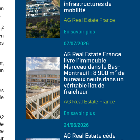
infrastructures de
un
mobilité
.
AG Real Estate France
2
m
En savoir plus
en
es
07/07/2026
AG Real Estate France
livre l’immeuble
t,
Marceau dans le Bas-
un
Montreuil : 8 900 m² de
bureaux neufs dans un
véritable îlot de
fraicheur
es
le
AG Real Estate France
En savoir plus
92
de
24/06/2026
se
AG Real Estate cède
ur