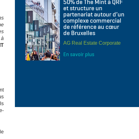
50% de The Mint à QRF
et structure un
partenariat autour d’un
ns
complexe commercial
ne
de référence au cœur
es
de Bruxelles
 à
AG Real Estate Corporate
IT
En savoir plus
nt
us
ls
e-
le