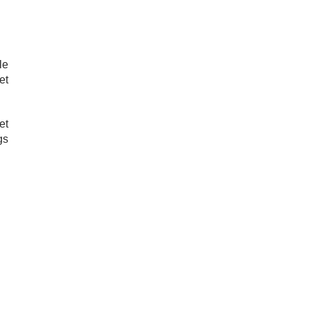
le
et
et
gs