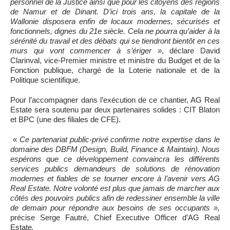
personnel de la Justice ainsi que pour les citoyens des régions
de Namur et de Dinant. D’ici trois ans, la capitale de la
Wallonie disposera enfin de locaux modernes, sécurisés et
fonctionnels, dignes du 21e siècle. Cela ne pourra qu’aider à la
sérénité du travail et des débats qui se tiendront bientôt en ces
murs qui vont commencer à s’ériger »
, déclare David
Clarinval, vice-Premier ministre et ministre du Budget et de la
Fonction publique, chargé de la Loterie nationale et de la
Politique scientifique.
Pour l’accompagner dans l’exécution de ce chantier, AG Real
Estate sera soutenu par deux partenaires solides : CIT Blaton
et BPC (une des filiales de CFE).
«
Ce partenariat public-privé confirme notre expertise dans le
domaine des DBFM (Design, Build, Finance & Maintain). Nous
espérons que ce développement convaincra les différents
services publics demandeurs de solutions de rénovation
modernes et fiables de se tourner encore à l’avenir vers AG
Real Estate. Notre volonté est plus que jamais de marcher aux
côtés des pouvoirs publics afin de redessiner ensemble la ville
de demain pour répondre aux besoins de ses occupants »,
précise Serge Fautré, Chief Executive Officer d’AG Real
Estate
.